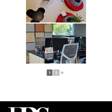
1
2
►